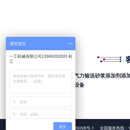
请您留言
一工机械有限公司13906202820 杜
工
气力输送砂浆添加剂添
设备
提交
苏州一工机械有限公司
苏ICP备05086008号-1
全国服务热线：13