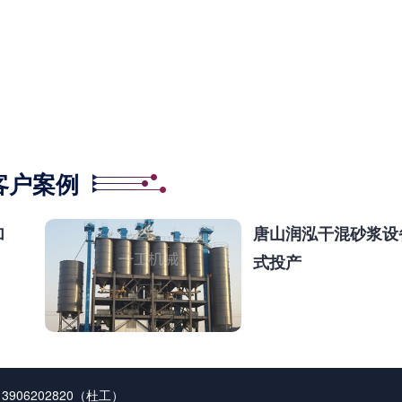
客户案例
加
唐山润泓干混砂浆设
式投产
906202820（杜工）